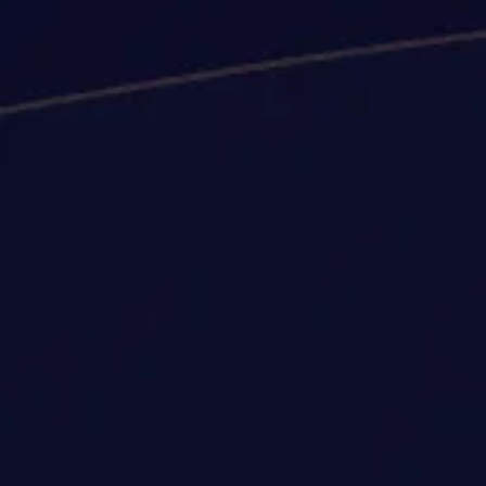
de 7%
de desconto
exclusivo
| limitad
na primeira compra
aos 400 primeiros
|
*imagem ilustrativ
limitado aos 600
primeiros