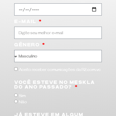
E-MAIL
GÊNERO
Aceito receber comunicações da R2.com.vc
VOCÊ ESTEVE NO MESKLA
DO ANO PASSADO?
Sim
Não
JÁ ESTEVE EM ALGUM