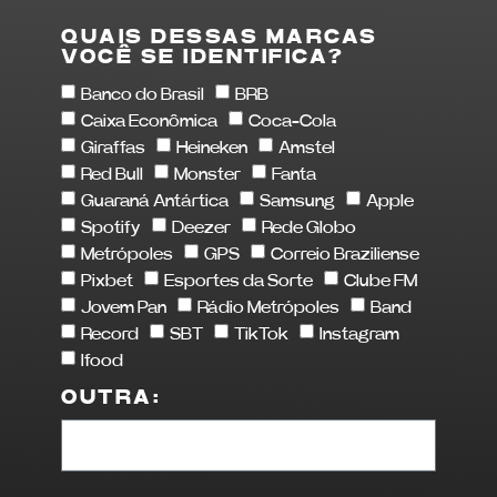
QUAIS DESSAS MARCAS
VOCÊ SE IDENTIFICA?
Banco do Brasil
BRB
Caixa Econômica
Coca-Cola
Giraffas
Heineken
Amstel
Red Bull
Monster
Fanta
Guaraná Antártica
Samsung
Apple
Spotify
Deezer
Rede Globo
Metrópoles
GPS
Correio Braziliense
Pixbet
Esportes da Sorte
Clube FM
Jovem Pan
Rádio Metrópoles
Band
Record
SBT
TikTok
Instagram
Ifood
OUTRA: