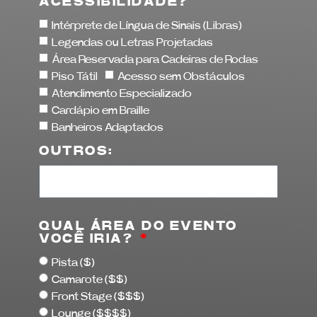
ACESSIBILIDADE?
Intérprete de Língua de Sinais (Libras)
Legendas ou Letras Projetadas
Área Reservada para Cadeiras de Rodas
Piso Tátil
Acesso sem Obstáculos
Atendimento Especializado
Cardápio em Braille
Banheiros Adaptados
OUTROS:
QUAL ÁREA DO EVENTO
VOCÊ IRIA?
Pista ($)
Camarote ($$)
Front Stage ($$$)
Lounge ($$$$)