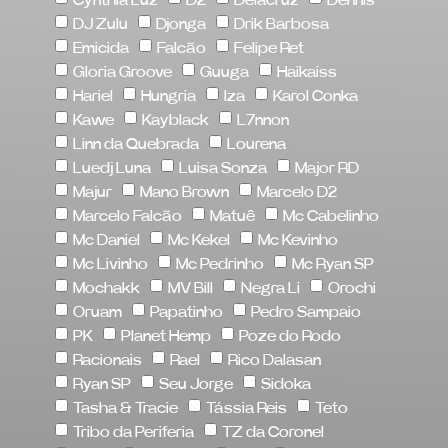
DJ Zulu
Djonga
Drik Barbosa
Emicida
Falcão
Felipe Ret
Gloria Groove
Guuga
Haikaiss
Hariel
Hungria
Iza
Karol Conka
Kawe
Kayblack
L7nnon
Linn da Quebrada
Lourena
Luedj Luna
Luisa Sonza
Major RD
Majur
Mano Brown
Marcelo D2
Marcelo Falcão
Matuê
Mc Cabelinho
Mc Daniel
Mc Kekel
Mc Kevinho
Mc Livinho
Mc Pedrinho
Mc Ryan SP
Mochakk
MV Bill
Negra Li
Orochi
Oruam
Papatinho
Pedro Sampaio
PK
Planet Hemp
Poze do Rodo
Racionais
Rael
Rico Dalasan
Ryan SP
Seu Jorge
Sidoka
Tasha & Tracie
Tássia Reis
Teto
Tribo da Periferia
TZ da Coronel