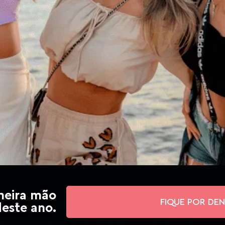
meira mão
FIQUE POR DE
deste ano.