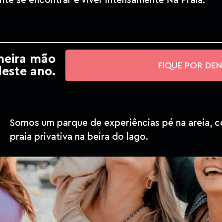
nte se encontrar e viver intensamente Na Praia.
meira mão
FIQUE POR DE
deste ano.
Somos um parque de experiências pé na areia, 
praia privativa na beira do lago.