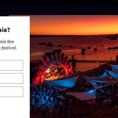
s
aia?
raia dos
festival.