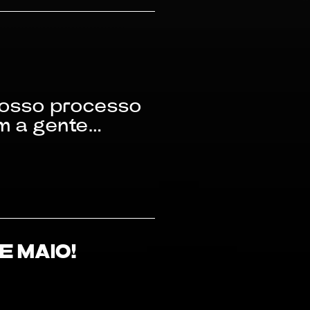
nosso processo
om a gente…
DE MAIO!