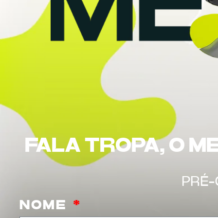
FALA TROPA, O M
PRÉ
NOME