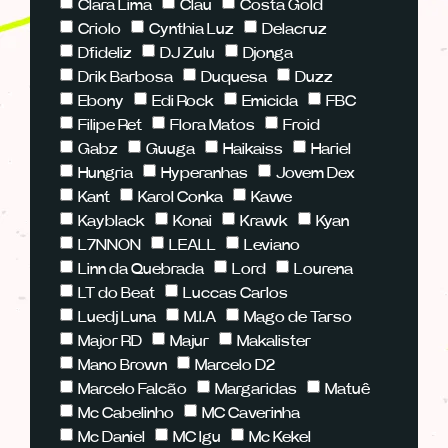
Clara Lima
Clau
Costa Gold
Criolo
Cynthia Luz
Delacruz
Dfideliz
DJ Zulu
Djonga
Drik Barbosa
Duquesa
Duzz
Ebony
Edi Rock
Emicida
FBC
Filipe Ret
Flora Matos
Froid
Gabz
Guuga
Haikaiss
Hariel
Hungria
Hyperanhas
Jovem Dex
Kant
Karol Conka
Kawe
Kayblack
Konai
Krawk
Kyan
L7NNON
LEALL
Leviano
Linn da Quebrada
Lord
Lourena
LT do Beat
Luccas Carlos
Luedj Luna
M.I.A
Mago de Tarso
Major RD
Majur
Makalister
Mano Brown
Marcelo D2
Marcelo Falcão
Margaridas
Matuê
Mc Cabelinho
MC Caverinha
Mc Daniel
MC Igu
Mc Kekel