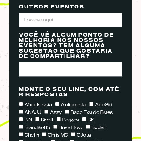
OUTROS EVENTOS
VOCÊ VÊ ALGUM PONTO DE
MELHORIA NOS NOSSOS
EVENTOS? TEM ALGUMA
SUGESTÃO QUE GOSTARIA
DE COMPARTILHAR?
MONTE O SEU LINE, COM ATÉ
6 RESPOSTAS
Afreekassia
Ajuliacosta
AleeSid
ANAJU
Azzy
Baco Exu do Blues
BIN
Bivolt
Borges
BK
Brandão85
Brisa Flow
Budah
Chefin
Chris MC
CJota