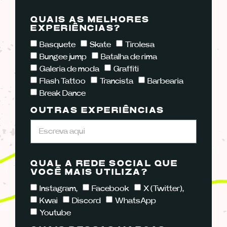
QUAIS AS MELHORES
EXPERIÊNCIAS?
Basquete
Skate
Tirolesa
Bungee jump
Batalha de rima
Galeria de moda
Graffiti
Flash Tattoo
Trancista
Barbearia
Break Dance
OUTRAS EXPERIÊNCIAS
QUAL A REDE SOCIAL QUE
VOCÊ MAIS UTILIZA?
Instagram,
Facebook
X (Twitter),
Kwai
Discord
WhatsApp
Youtube