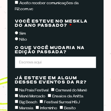
Aceito receber comunicações da
R2.com.vc
VOCÊ ESTEVE NO MESKLA
DO ANO PASSADO?
Sim
Não
O QUE VOCÊ MUDARIA NA
EDIÇÃO PASSADA?
JÁ ESTEVE EM ALGUM
DESSES EVENTOS DA R2?
Na Praia Festival
Carnaval do Mané
Mané Mercado
Ensaios da Anitta
Big Beach
Festival Surreal H&J
Maresia
Inferninho
Besito