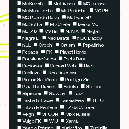
Mc Kevinho
Mc Livinho
MC Luanna
Mc Menorzinha
Mc Pedrinho
MC PH
MC Poze do Rodo
Mc Ryan SP
Mc Soffia
MD Chefe
Menor MC
Mu540
MV Bill
N.I.N.A
Nagalli
Negra Li
Neo Beats
NGC Daddy
niLL
Orochi
Oruam
Papatinho
Pecaos
PK
Planet Hemp
Poesia Acústica
Preta Rara
Racionais
Recayd Mob
Rael
Realleza
Rico Dalasam
Rincon Sapiência
Rodrigo Zin
Ryu, The Runner
Sidoka
Stefanie
Slipmami
Slowjay
Taliz
Tasha & Tracie
Tássia Reis
TETO
Tribo da Periferia
TZ da Coronel
Veigh
VHOOR
Vixx Russel
Vulgo FK
WIU
Xamã
Yago o Próprio
Yunk Vino
Zudizilla