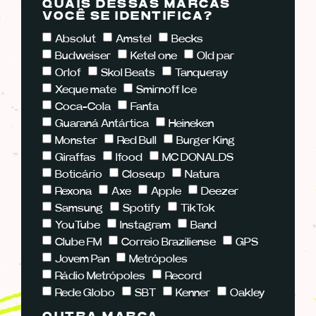
QUAIS DESSAS MARCAS
VOCÊ SE IDENTIFICA?
Absolut
Amstel
Becks
Budweiser
Ketel one
Old par
Orlof
Skol Beats
Tanqueray
Xeque mate
Smirnoff Ice
Coca-Cola
Fanta
Guaraná Antártica
Heineken
Monster
Red Bull
Burger King
Giraffas
Ifood
MC DONALDS
Boticário
Closeup
Natura
Rexona
Axe
Apple
Deezer
Samsung
Spotify
TikTok
YouTube
Instagram
Band
Clube FM
Correio Braziliense
GPS
Jovem Pan
Metrópoles
Rádio Metrópoles
Record
Rede Globo
SBT
Kenner
Oakley