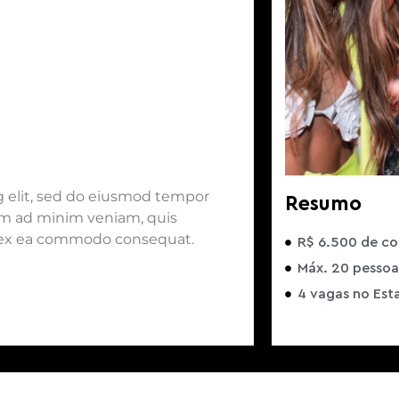
g elit, sed do eiusmod tempor
Resumo
nim ad minim veniam, quis
ip ex ea commodo consequat.
R$ 6.500 de c
Máx. 20 pessoa
4 vagas no Es