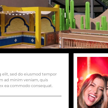
s
g elit, sed do eiusmod tempor
nim ad minim veniam, quis
ip ex ea commodo consequat.