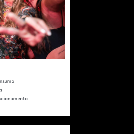
onsumo
s
tacionamento