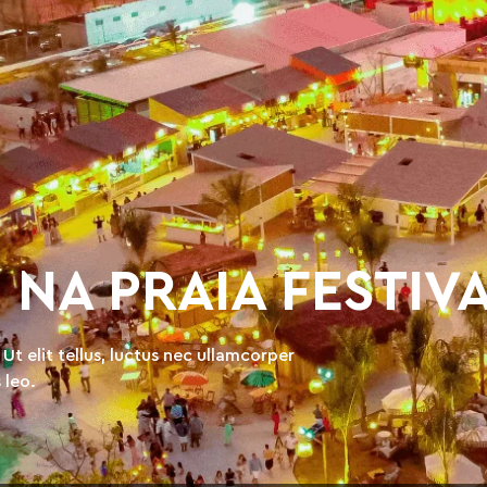
NA PRAIA FESTIV
Ut elit tellus, luctus nec ullamcorper
 leo.