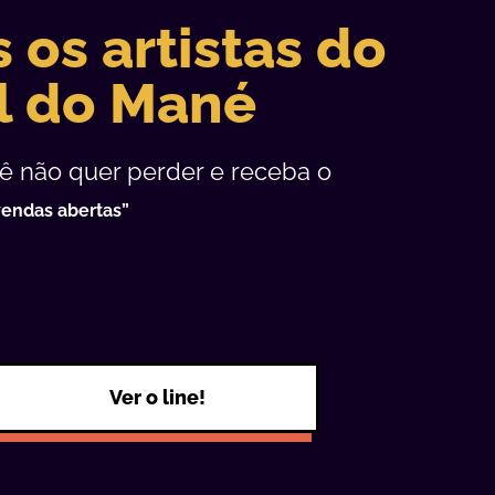
s
 os artistas do
l do Mané
cê não quer perder e receba o
vendas abertas”
Ver o line!