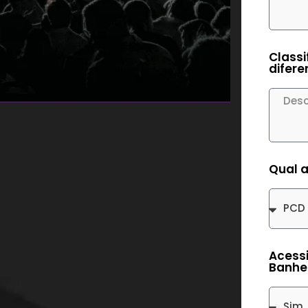
Classi
difere
Vin
Qual a
Fes
Acessi
Banhe