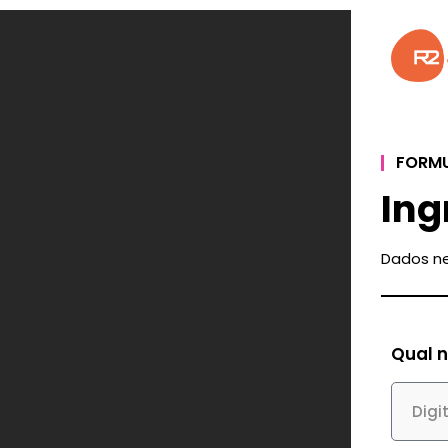
FORMU
Ing
Dados ne
Qual 