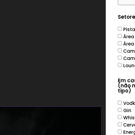
s
Setor
Pist
Área
Área
Cama
Cama
Loun
Em cas
(não n
tipo)
Vod
Gin
Whis
Cerv
Ener