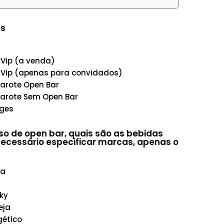
k
es
a
 Vip (a venda)
 Vip (apenas para convidados)
rote Open Bar
rote Sem Open Bar
ges
o de open bar, quais são as bebidas
ecessário especificar marcas, apenas o
ka
ky
eja
gético