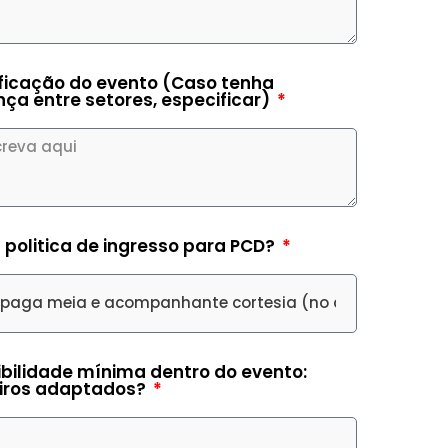
ficação do evento (Caso tenha
nça entre setores, especificar)
tage is a
 politica de ingresso para PCD?
tival
bilidade mínima dentro do evento:
iros adaptados?