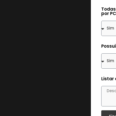
t
Todas
por P
Possu
Listar