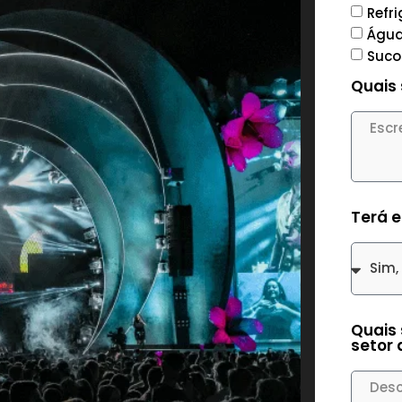
Refr
Águ
Suco
Quais
Terá 
Quais 
setor 