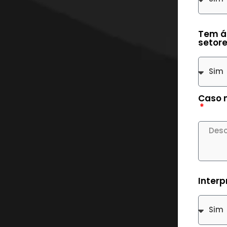
Tem ár
setor
Caso n
Interp