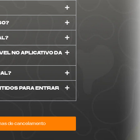
k
SO?
AL?
VEL NO APLICATIVO DA
CAL?
ITIDOS PARA ENTRAR
mas de cancelamento