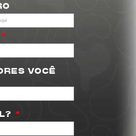
k
RO
ORES VOCÊ
AL?